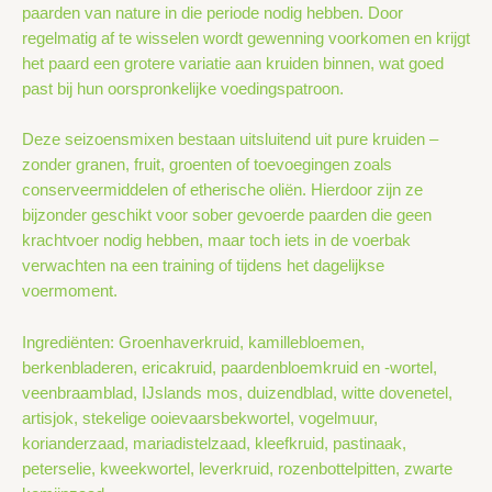
paarden van nature in die periode nodig hebben. Door
regelmatig af te wisselen wordt gewenning voorkomen en krijgt
het paard een grotere variatie aan kruiden binnen, wat goed
past bij hun oorspronkelijke voedingspatroon.
Deze seizoensmixen bestaan uitsluitend uit pure kruiden –
zonder granen, fruit, groenten of toevoegingen zoals
conserveermiddelen of etherische oliën. Hierdoor zijn ze
bijzonder geschikt voor sober gevoerde paarden die geen
krachtvoer nodig hebben, maar toch iets in de voerbak
verwachten na een training of tijdens het dagelijkse
voermoment.
Ingrediënten: Groenhaverkruid, kamillebloemen,
berkenbladeren, ericakruid, paardenbloemkruid en -wortel,
veenbraamblad, IJslands mos, duizendblad, witte dovenetel,
artisjok, stekelige ooievaarsbekwortel, vogelmuur,
korianderzaad, mariadistelzaad, kleefkruid, pastinaak,
peterselie, kweekwortel, leverkruid, rozenbottelpitten, zwarte