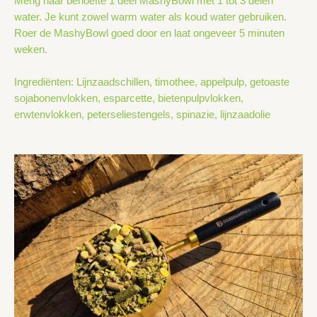
Meng naar behoefte 1 deel MashyBowl met 1 tot 3 delen
water. Je kunt zowel warm water als koud water gebruiken.
Roer de MashyBowl goed door en laat ongeveer 5 minuten
weken.
Ingrediënten: Lijnzaadschillen, timothee, appelpulp, getoaste
sojabonenvlokken, esparcette, bietenpulpvlokken,
erwtenvlokken, peterseliestengels, spinazie, lijnzaadolie