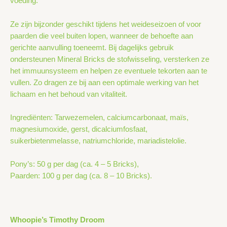
voeding.
Ze zijn bijzonder geschikt tijdens het weideseizoen of voor
paarden die veel buiten lopen, wanneer de behoefte aan
gerichte aanvulling toeneemt. Bij dagelijks gebruik
ondersteunen Mineral Bricks de stofwisseling, versterken ze
het immuunsysteem en helpen ze eventuele tekorten aan te
vullen. Zo dragen ze bij aan een optimale werking van het
lichaam en het behoud van vitaliteit.
Ingrediënten: Tarwezemelen, calciumcarbonaat, maïs,
magnesiumoxide, gerst, dicalciumfosfaat,
suikerbietenmelasse, natriumchloride, mariadistelolie.
Pony’s: 50 g per dag (ca. 4 – 5 Bricks),
Paarden: 100 g per dag (ca. 8 – 10 Bricks).
Whoopie’s Timothy Droom