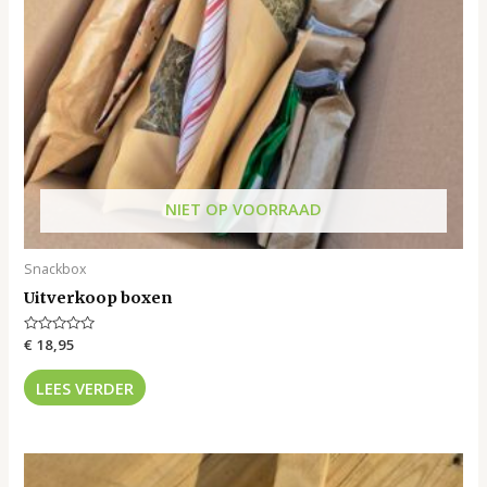
NIET OP VOORRAAD
Snackbox
Uitverkoop boxen
Gewaardeerd
€
18,95
0
uit
5
LEES VERDER