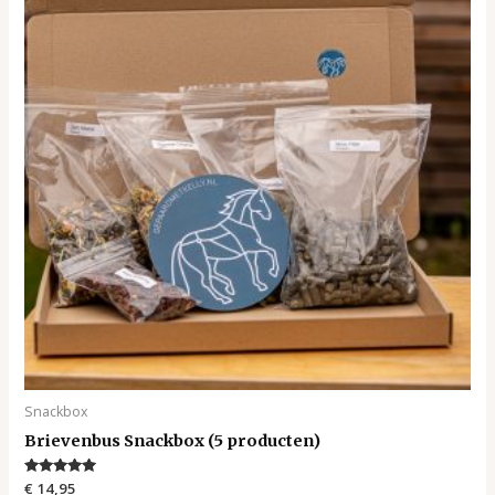
Snackbox
Brievenbus Snackbox (5 producten)
Gewaardeerd
€
14,95