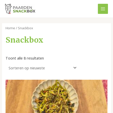
Ga
MAI
naar
MEN
de
Gesorteerd
inhoud
op
nieuwste
Home
/ Snackbox
Snackbox
Toont alle 8 resultaten