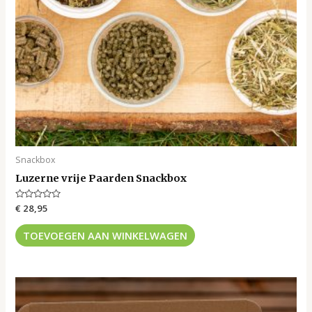
Snackbox
Luzerne vrije Paarden Snackbox
Gewaardeerd
€
28,95
0
uit
5
TOEVOEGEN AAN WINKELWAGEN