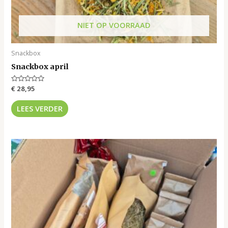
NIET OP VOORRAAD
Snackbox
Snackbox april
Gewaardeerd
€
28,95
0
uit
5
LEES VERDER