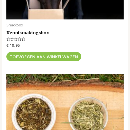
Snackbox
Kennismakingsbox
Gewaardeerd
€
19,95
0
uit
5
TOEVOEGEN AAN WINKELWAGEN