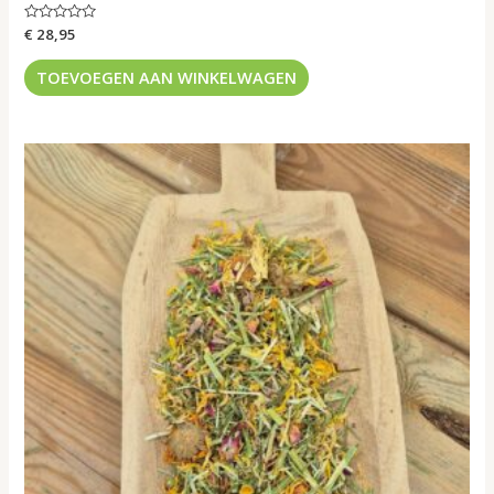
Gewaardeerd
€
28,95
0
uit
5
TOEVOEGEN AAN WINKELWAGEN